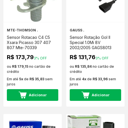
MTE-THOMSON .
GAUSS .
Sensor Rotacao C4 C5
Sensor Rotação Gol II
Xsara Picasso 307 407
Special 1.0Mi 8V
807 Mte-70339
2002/2005 GAGS8013
R$ 173,79
R$ 131,76
3% OFF
3% OFF
ou
R$ 179,15
no cartão de
ou
R$ 135,84
no cartão de
crédito
crédito
Em até
5x
de
R$ 35,83
sem
Em até
4x
de
R$ 33,96
sem
juros
juros
Adicionar
Adicionar