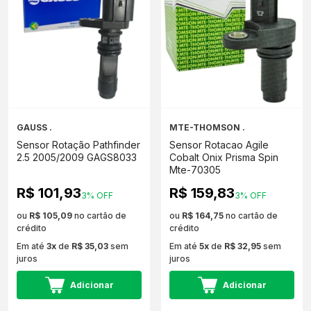
GAUSS .
MTE-THOMSON .
Sensor Rotação Pathfinder
Sensor Rotacao Agile
2.5 2005/2009 GAGS8033
Cobalt Onix Prisma Spin
Mte-70305
R$ 101,93
R$ 159,83
3% OFF
3% OFF
ou
R$ 105,09
no cartão de
ou
R$ 164,75
no cartão de
crédito
crédito
Em até
3x
de
R$ 35,03
sem
Em até
5x
de
R$ 32,95
sem
juros
juros
Adicionar
Adicionar