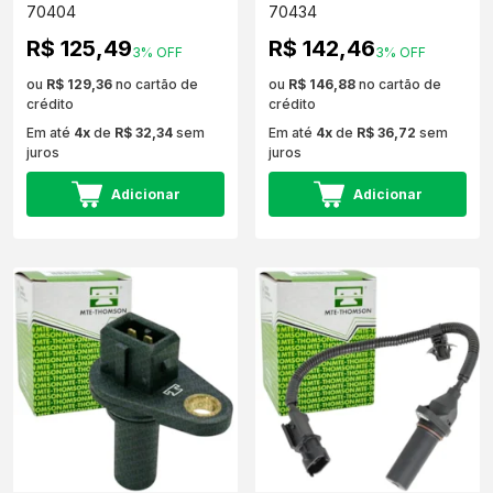
70404
70434
R$ 125,49
R$ 142,46
3% OFF
3% OFF
ou
R$ 129,36
no cartão de
ou
R$ 146,88
no cartão de
crédito
crédito
Em até
4x
de
R$ 32,34
sem
Em até
4x
de
R$ 36,72
sem
juros
juros
Adicionar
Adicionar