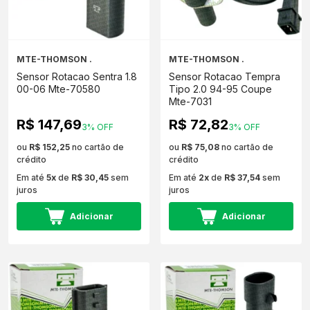
MTE-THOMSON .
MTE-THOMSON .
Sensor Rotacao Sentra 1.8
Sensor Rotacao Tempra
00-06 Mte-70580
Tipo 2.0 94-95 Coupe
Mte-7031
R$ 147,69
R$ 72,82
3% OFF
3% OFF
ou
R$ 152,25
no cartão de
ou
R$ 75,08
no cartão de
crédito
crédito
Em até
5x
de
R$ 30,45
sem
Em até
2x
de
R$ 37,54
sem
juros
juros
Adicionar
Adicionar