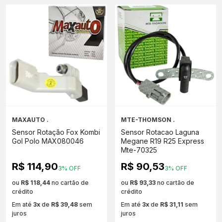
MAXAUTO .
MTE-THOMSON .
Sensor Rotação Fox Kombi
Sensor Rotacao Laguna
Gol Polo MAX080046
Megane R19 R25 Express
Mte-70325
R$ 114,90
R$ 90,53
3% OFF
3% OFF
ou
R$ 118,44
no cartão de
ou
R$ 93,33
no cartão de
crédito
crédito
Em até
3x
de
R$ 39,48
sem
Em até
3x
de
R$ 31,11
sem
juros
juros