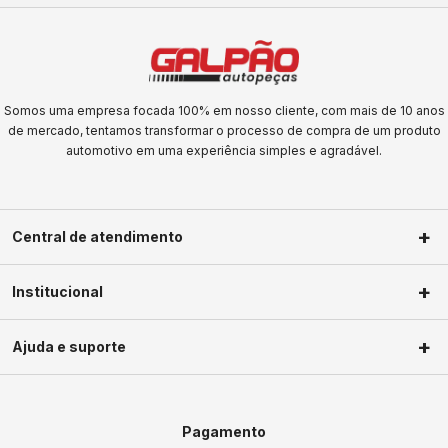
Somos uma empresa focada 100% em nosso cliente, com mais de 10 anos
de mercado, tentamos transformar o processo de compra de um produto
automotivo em uma experiência simples e agradável.
Central de atendimento
(11) 2623-1604
Institucional
(11) 2623-1604
Sobre nós
faleconosco@galpaoautopecas.com.br
Ajuda e suporte
Segunda a Sexta-Feira das 09h às
Privacidade
18h Sábados das 09h as 13h
Política de troca
Minha conta
Política de frete
Meus pedidos
Pagamento
Termos de uso
Central de ajuda