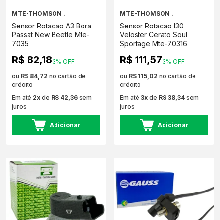
MTE-THOMSON .
MTE-THOMSON .
Sensor Rotacao A3 Bora
Sensor Rotacao I30
Passat New Beetle Mte-
Veloster Cerato Soul
7035
Sportage Mte-70316
R$ 82,18
R$ 111,57
3% OFF
3% OFF
ou
R$ 84,72
no cartão de
ou
R$ 115,02
no cartão de
crédito
crédito
Em até
2x
de
R$ 42,36
sem
Em até
3x
de
R$ 38,34
sem
juros
juros
Adicionar
Adicionar