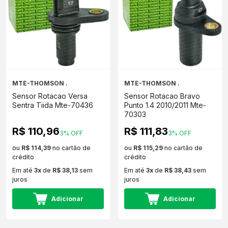
MTE-THOMSON .
MTE-THOMSON .
Sensor Rotacao Versa
Sensor Rotacao Bravo
Sentra Tiida Mte-70436
Punto 1.4 2010/2011 Mte-
70303
R$ 110,96
R$ 111,83
3% OFF
3% OFF
ou
R$ 114,39
no cartão de
ou
R$ 115,29
no cartão de
crédito
crédito
Em até
3x
de
R$ 38,13
sem
Em até
3x
de
R$ 38,43
sem
juros
juros
Adicionar
Adicionar