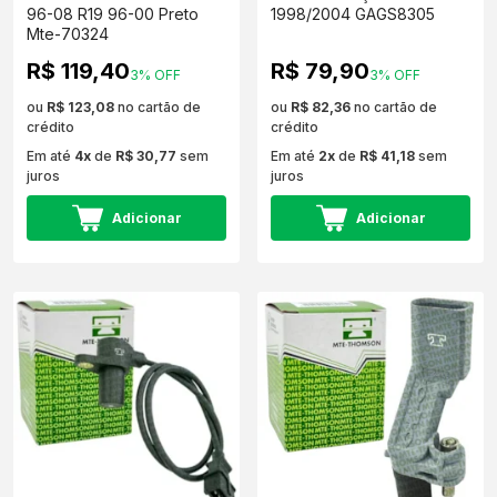
96-08 R19 96-00 Preto
1998/2004 GAGS8305
Mte-70324
R$ 119,40
R$ 79,90
3% OFF
3% OFF
ou
R$ 123,08
no cartão de
ou
R$ 82,36
no cartão de
crédito
crédito
Em até
4x
de
R$ 30,77
sem
Em até
2x
de
R$ 41,18
sem
juros
juros
Adicionar
Adicionar