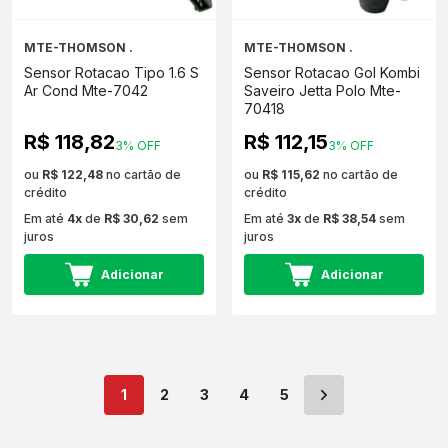
MTE-THOMSON .
MTE-THOMSON .
Sensor Rotacao Tipo 1.6 S
Sensor Rotacao Gol Kombi
Ar Cond Mte-7042
Saveiro Jetta Polo Mte-
70418
R$ 118,82
R$ 112,15
3% OFF
3% OFF
ou
R$ 122,48
no cartão de
ou
R$ 115,62
no cartão de
crédito
crédito
Em até
4x
de
R$ 30,62
sem
Em até
3x
de
R$ 38,54
sem
juros
juros
Adicionar
Adicionar
1
2
3
4
5