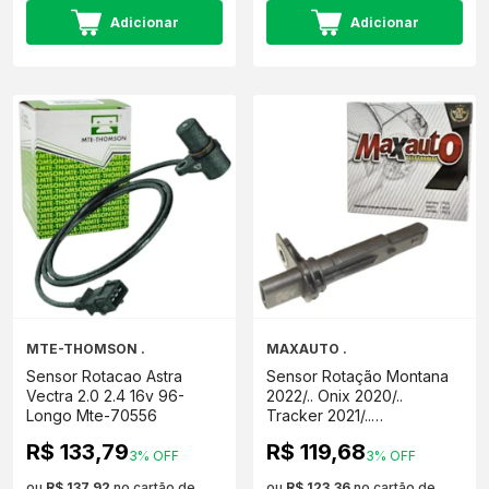
Adicionar
Adicionar
MTE-THOMSON .
MAXAUTO .
Sensor Rotacao Astra
Sensor Rotação Montana
Vectra 2.0 2.4 16v 96-
2022/.. Onix 2020/..
Longo Mte-70556
Tracker 2021/..
MAX080017
R$ 133,79
R$ 119,68
3% OFF
3% OFF
ou
R$ 137,92
no cartão de
ou
R$ 123,36
no cartão de