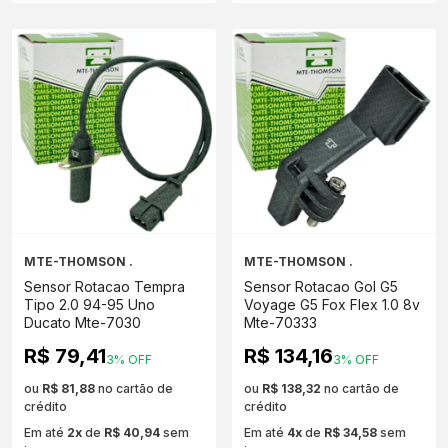
MTE-THOMSON .
MTE-THOMSON .
Sensor Rotacao Tempra
Sensor Rotacao Gol G5
Tipo 2.0 94-95 Uno
Voyage G5 Fox Flex 1.0 8v
Ducato Mte-7030
Mte-70333
R$ 79,41
R$ 134,16
3% OFF
3% OFF
ou
R$ 81,88
no cartão de
ou
R$ 138,32
no cartão de
crédito
crédito
Em até
2x
de
R$ 40,94
sem
Em até
4x
de
R$ 34,58
sem