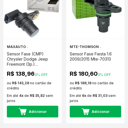
MAXAUTO .
MTE-THOMSON .
Sensor Fase (CMP)
Sensor Fase Fiesta 1.6
Chrysler Dodge Jeep
2009/2015 Mte-70313
Freemont (3p.)
MAX050037
R$ 138,96
R$ 180,60
3% OFF
3% OFF
ou
R$ 143,28
no cartão de
ou
R$ 186,18
no cartão de
crédito
crédito
Em até
4x
de
R$ 35,82
sem
Em até
6x
de
R$ 31,03
sem
juros
juros
Adicionar
Adicionar