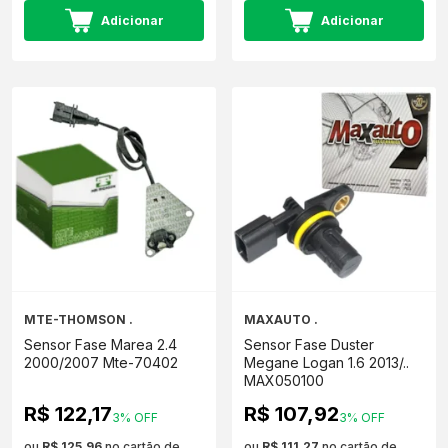
Adicionar
Adicionar
MTE-THOMSON .
MAXAUTO .
Sensor Fase Marea 2.4
Sensor Fase Duster
2000/2007 Mte-70402
Megane Logan 1.6 2013/..
MAX050100
R$ 122,17
R$ 107,92
3% OFF
3% OFF
ou
R$ 125,96
no cartão de
ou
R$ 111,27
no cartão de