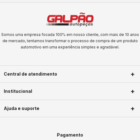
Somos uma empresa focada 100% em nosso cliente, com mais de 10 anos
de mercado, tentamos transformar o processo de compra de um produto
automotivo em uma experiência simples e agradável.
Central de atendimento
(11) 2623-1604
Institucional
(11) 2623-1604
Sobre nós
faleconosco@galpaoautopecas.com.br
Ajuda e suporte
Segunda a Sexta-Feira das 09h às
Privacidade
18h Sábados das 09h as 13h
Política de troca
Minha conta
Política de frete
Meus pedidos
Pagamento
Termos de uso
Central de ajuda