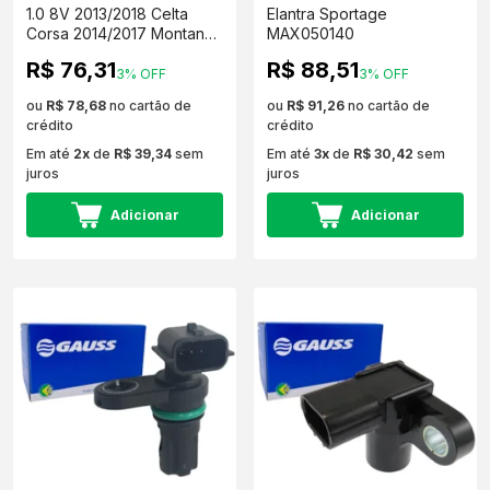
1.0 8V 2013/2018 Celta
Elantra Sportage
Corsa 2014/2017 Montana
MAX050140
1.4 2015/2017 MAX050027
R$ 76,31
R$ 88,51
3% OFF
3% OFF
ou
R$ 78,68
no cartão de
ou
R$ 91,26
no cartão de
crédito
crédito
Em até
2x
de
R$ 39,34
sem
Em até
3x
de
R$ 30,42
sem
juros
juros
Adicionar
Adicionar