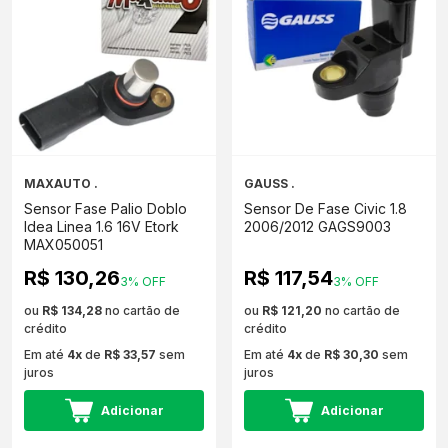
MAXAUTO .
GAUSS .
Sensor Fase Palio Doblo
Sensor De Fase Civic 1.8
Idea Linea 1.6 16V Etork
2006/2012 GAGS9003
MAX050051
R$ 130,26
R$ 117,54
3% OFF
3% OFF
ou
R$ 134,28
no cartão de
ou
R$ 121,20
no cartão de
crédito
crédito
Em até
4x
de
R$ 33,57
sem
Em até
4x
de
R$ 30,30
sem
juros
juros
Adicionar
Adicionar