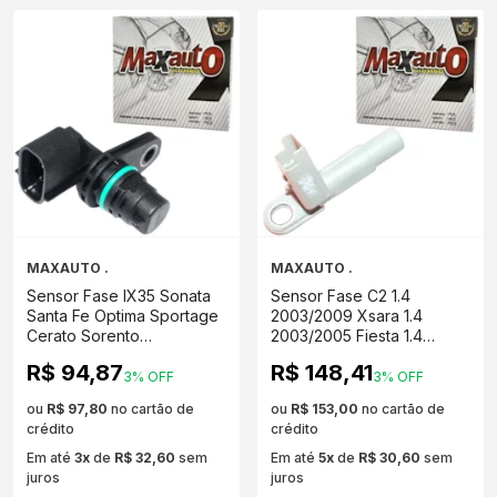
MAXAUTO .
MAXAUTO .
Sensor Fase IX35 Sonata
Sensor Fase C2 1.4
Santa Fe Optima Sportage
2003/2009 Xsara 1.4
Cerato Sorento
2003/2005 Fiesta 1.4
MAX050143
2001/.. Fusion 1.4
R$ 94,87
R$ 148,41
2002/2012 MAX050053
3% OFF
3% OFF
ou
R$ 97,80
no cartão de
ou
R$ 153,00
no cartão de
crédito
crédito
Em até
3x
de
R$ 32,60
sem
Em até
5x
de
R$ 30,60
sem
juros
juros