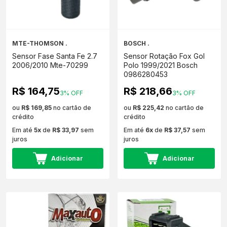
MTE-THOMSON .
BOSCH .
Sensor Fase Santa Fe 2.7
Sensor Rotação Fox Gol
2006/2010 Mte-70299
Polo 1999/2021 Bosch
0986280453
R$ 164,75
R$ 218,66
3% OFF
3% OFF
ou
R$ 169,85
no cartão de
ou
R$ 225,42
no cartão de
crédito
crédito
Em até
5x
de
R$ 33,97
sem
Em até
6x
de
R$ 37,57
sem
juros
juros
Adicionar
Adicionar