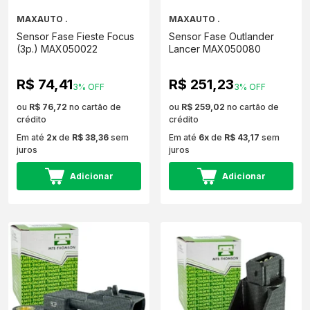
MAXAUTO .
MAXAUTO .
Sensor Fase Fieste Focus
Sensor Fase Outlander
(3p.) MAX050022
Lancer MAX050080
R$ 74,41
R$ 251,23
3% OFF
3% OFF
ou
R$ 76,72
no cartão de
ou
R$ 259,02
no cartão de
crédito
crédito
Em até
2x
de
R$ 38,36
sem
Em até
6x
de
R$ 43,17
sem
juros
juros
Adicionar
Adicionar