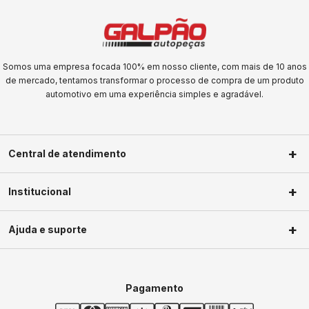
Somos uma empresa focada 100% em nosso cliente, com mais de 10 anos
de mercado, tentamos transformar o processo de compra de um produto
automotivo em uma experiência simples e agradável.
Central de atendimento
(11) 2623-1604
Institucional
(11) 2623-1604
Sobre nós
faleconosco@galpaoautopecas.com.br
Ajuda e suporte
Segunda a Sexta-Feira das 09h às
Privacidade
18h Sábados das 09h as 13h
Política de troca
Minha conta
Política de frete
Meus pedidos
Pagamento
Termos de uso
Central de ajuda