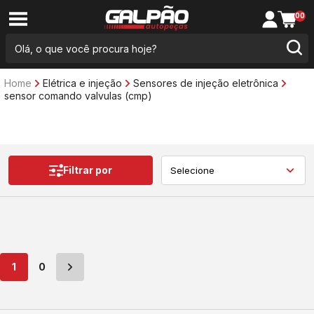
00
Home
Elétrica e injeção
Sensores de injeção eletrônica
sensor comando valvulas (cmp)
Filtrar por
1
0