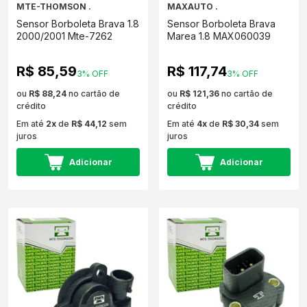
MTE-THOMSON .
MAXAUTO .
Sensor Borboleta Brava 1.8
Sensor Borboleta Brava
2000/2001 Mte-7262
Marea 1.8 MAX060039
R$ 85,59
R$ 117,74
3% OFF
3% OFF
ou
R$ 88,24
no cartão de
ou
R$ 121,36
no cartão de
crédito
crédito
Em até
2x
de
R$ 44,12
sem
Em até
4x
de
R$ 30,34
sem
juros
juros
Adicionar
Adicionar