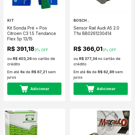
KIT
BOSCH .
Kit Sonda Pré + Pos
Sensor Rail Audi A5 2.0
Citroen C3 1.5 Tendance
Tfsi BB0261230414
Flex 5p 13/15
R$ 391,18
R$ 366,01
3% OFF
3% OFF
ou
R$ 403,26
no cartão de
ou
R$ 377,34
no cartão de
crédito
crédito
Em até
6x
de
R$ 67,21
sem
Em até
6x
de
R$ 62,89
sem
juros
juros
Adicionar
Adicionar