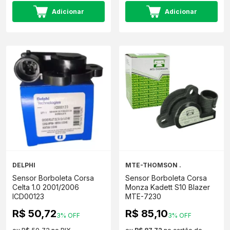
Adicionar
Adicionar
DELPHI
MTE-THOMSON .
Sensor Borboleta Corsa
Sensor Borboleta Corsa
Celta 1.0 2001/2006
Monza Kadett S10 Blazer
ICD00123
MTE-7230
R$ 50,72
R$ 85,10
3% OFF
3% OFF