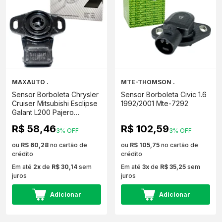
MAXAUTO .
MTE-THOMSON .
Sensor Borboleta Chrysler
Sensor Borboleta Civic 1.6
Cruiser Mitsubishi Esclipse
1992/2001 Mte-7292
Galant L200 Pajero
MAX060064
R$ 58,46
R$ 102,59
3% OFF
3% OFF
ou
R$ 60,28
no cartão de
ou
R$ 105,75
no cartão de
crédito
crédito
Em até
2x
de
R$ 30,14
sem
Em até
3x
de
R$ 35,25
sem
juros
juros
Adicionar
Adicionar