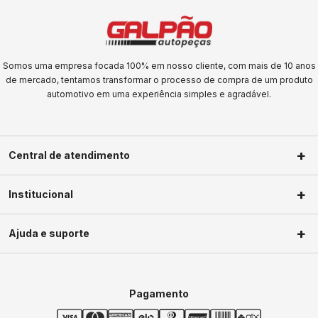
Somos uma empresa focada 100% em nosso cliente, com mais de 10 anos
de mercado, tentamos transformar o processo de compra de um produto
automotivo em uma experiência simples e agradável.
Central de atendimento
(11) 2623-1604
Institucional
(11) 2623-1604
Sobre nós
faleconosco@galpaoautopecas.com.br
Ajuda e suporte
Segunda a Sexta-Feira das 09h às
Privacidade
18h Sábados das 09h as 13h
Política de troca
Minha conta
Política de frete
Meus pedidos
Pagamento
Termos de uso
Central de ajuda
Dúvidas frequentes