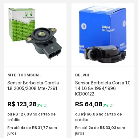
MTE-THOMSON .
DELPHI
Sensor Borboleta Corolla
Sensor Borboleta Corsa 1.0
1.8 2005/2008 Mte-7291
1.4 1.6 8v 1994/1996
ICD00122
R$ 123,28
R$ 64,08
3% OFF
3% OFF
ou
R$ 127,08
no cartão de
ou
R$ 66,06
no cartão de
crédito
crédito
Em até
4x
de
R$ 31,77
sem
Em até
2x
de
R$ 33,03
sem
juros
juros