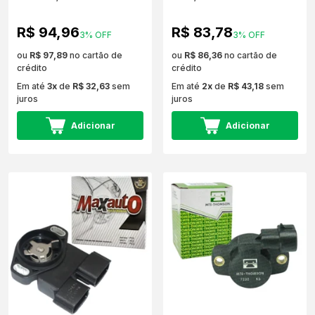
R$ 94,96
R$ 83,78
3% OFF
3% OFF
ou
R$ 97,89
no cartão de
ou
R$ 86,36
no cartão de
crédito
crédito
Em até
3x
de
R$ 32,63
sem
Em até
2x
de
R$ 43,18
sem
juros
juros
Adicionar
Adicionar