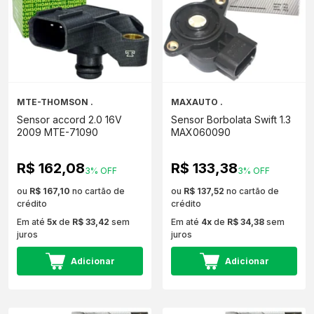
MTE-THOMSON .
MAXAUTO .
Sensor accord 2.0 16V
Sensor Borbolata Swift 1.3
2009 MTE-71090
MAX060090
R$ 162,08
R$ 133,38
3% OFF
3% OFF
ou
R$ 167,10
no cartão de
ou
R$ 137,52
no cartão de
crédito
crédito
Em até
5x
de
R$ 33,42
sem
Em até
4x
de
R$ 34,38
sem
juros
juros
Adicionar
Adicionar