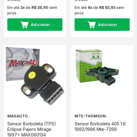
Em até
3x
de
R$ 38,90
sem
Em até
6x
de
R$ 83,93
sem
juros
juros
Adicionar
Adicionar
MAXAUTO .
MTE-THOMSON .
Sensor Borboleta (TPS)
Sensor Borboleta 405 1.6
Eclipse Pajero Mirage
1992/1996 Mte-7269
1997> MAX060134