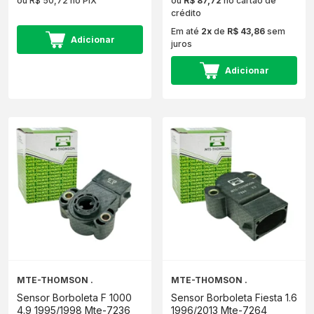
ou R$ 50,72 no PIX
ou
R$ 87,72
no cartão de
crédito
Em até
2x
de
R$ 43,86
sem
Adicionar
juros
Adicionar
MTE-THOMSON .
MTE-THOMSON .
Sensor Borboleta F 1000
Sensor Borboleta Fiesta 1.6
4.9 1995/1998 Mte-7236
1996/2013 Mte-7264