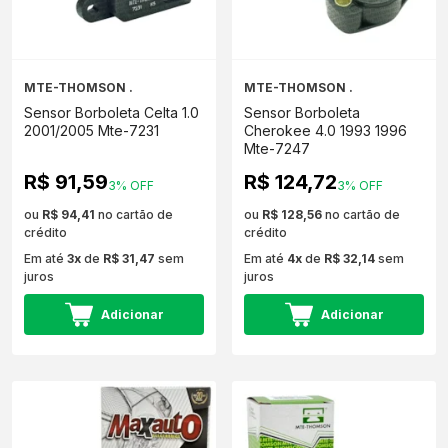
MTE-THOMSON .
MTE-THOMSON .
Sensor Borboleta Celta 1.0
Sensor Borboleta
2001/2005 Mte-7231
Cherokee 4.0 1993 1996
Mte-7247
R$ 91,59
R$ 124,72
3% OFF
3% OFF
ou
R$ 94,41
no cartão de
ou
R$ 128,56
no cartão de
crédito
crédito
Em até
3x
de
R$ 31,47
sem
Em até
4x
de
R$ 32,14
sem
juros
juros
Adicionar
Adicionar