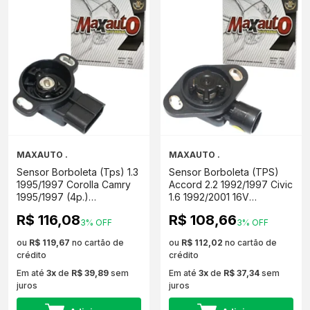
MAXAUTO .
MAXAUTO .
Sensor Borboleta (Tps) 1.3
Sensor Borboleta (TPS)
1995/1997 Corolla Camry
Accord 2.2 1992/1997 Civic
1995/1997 (4p.)
1.6 1992/2001 16V
MAX060115
MAX060122
R$ 116,08
R$ 108,66
3% OFF
3% OFF
ou
R$ 119,67
no cartão de
ou
R$ 112,02
no cartão de
crédito
crédito
Em até
3x
de
R$ 39,89
sem
Em até
3x
de
R$ 37,34
sem
juros
juros