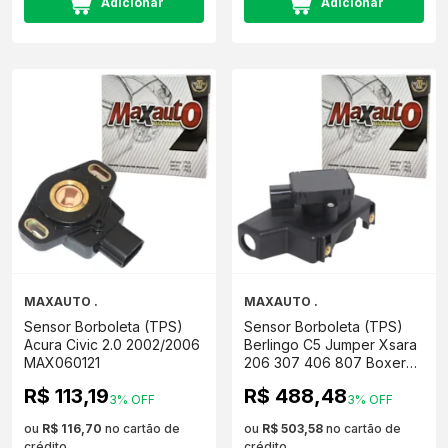
Adicionar
Adicionar
MAXAUTO .
MAXAUTO .
Sensor Borboleta (TPS)
Sensor Borboleta (TPS)
Acura Civic 2.0 2002/2006
Berlingo C5 Jumper Xsara
MAX060121
206 307 406 807 Boxer
MAX060130
R$ 113,19
R$ 488,48
3% OFF
3% OFF
ou
R$ 116,70
no cartão de
ou
R$ 503,58
no cartão de
crédito
crédito