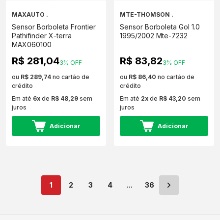
MAXAUTO .
MTE-THOMSON .
Sensor Borboleta Frontier
Sensor Borboleta Gol 1.0
Pathifinder X-terra
1995/2002 Mte-7232
MAX060100
R$ 281,04
R$ 83,82
3% OFF
3% OFF
ou
R$ 289,74
no cartão de
ou
R$ 86,40
no cartão de
crédito
crédito
Em até
6x
de
R$ 48,29
sem
Em até
2x
de
R$ 43,20
sem
juros
juros
Adicionar
Adicionar
1
2
3
4
...
36