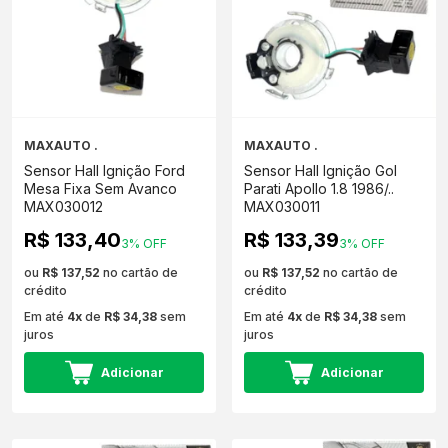
MAXAUTO .
MAXAUTO .
Sensor Hall Ignição Ford
Sensor Hall Ignição Gol
Mesa Fixa Sem Avanco
Parati Apollo 1.8 1986/..
MAX030012
MAX030011
R$ 133,40
R$ 133,39
3% OFF
3% OFF
ou
R$ 137,52
no cartão de
ou
R$ 137,52
no cartão de
crédito
crédito
Em até
4x
de
R$ 34,38
sem
Em até
4x
de
R$ 34,38
sem
juros
juros
Adicionar
Adicionar