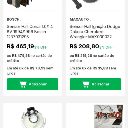
BOSCH .
MAXAUTO .
Sensor Hall Corsa 1.0/1.4
Sensor Hall Ignição Dodge
8V 1994/1996 Bosch
Dakota Cherokee
1237031295
Wrangler MAX030032
R$ 465,19
R$ 208,80
3% OFF
3% OFF
ou
R$ 479,58
no cartão de
ou
R$ 215,28
no cartão de
crédito
crédito
Em até
6x
de
R$ 79,93
sem
Em até
6x
de
R$ 35,88
sem
juros
juros
Adicionar
Adicionar