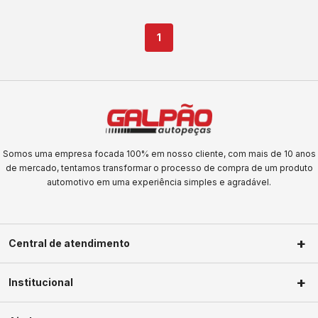
1
Somos uma empresa focada 100% em nosso cliente, com mais de 10 anos
de mercado, tentamos transformar o processo de compra de um produto
automotivo em uma experiência simples e agradável.
Central de atendimento
(11) 2623-1604
Institucional
(11) 2623-1604
Sobre nós
faleconosco@galpaoautopecas.com.br