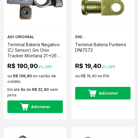
ADI ORIGINAL
DNI .
Terminal Bateria Negativo
Terminal Bateria Ponteira
(C/ Sensor) Gm Onix
DNI7572
Tracker Montana 21->26 -
26397039
R$ 190,90
R$ 19,40
3% OFF
3% OFF
ou
R$ 196,80
no cartão de
ou R$ 19,40 no PIX
crédito
Em até
6x
de
R$ 32,80
sem
Adicionar
juros
Adicionar