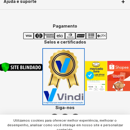
Ajuda e suporte
Segunda a Sexta-Feira das 09h às
Privacidade
18h Sábados das 09h as 13h
Política de troca
Minha conta
Política de frete
Meus pedidos
Pagamento
Termos de uso
Central de ajuda
Dúvidas frequentes
Selos e certificados
Segurança
Siga-nos
Utilizamos cookies para oferecer melhor experiência, melhorar o
desempenho, analisar como você interage em nosso site e personalizar
conteúdo.