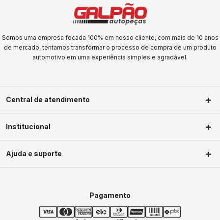
Somos uma empresa focada 100% em nosso cliente, com mais de 10 anos
de mercado, tentamos transformar o processo de compra de um produto
automotivo em uma experiência simples e agradável.
Central de atendimento
(11) 2623-1604
Institucional
(11) 2623-1604
Sobre nós
faleconosco@galpaoautopecas.com.br
Ajuda e suporte
Segunda a Sexta-Feira das 09h às
Privacidade
18h Sábados das 09h as 13h
Política de troca
Minha conta
Política de frete
Meus pedidos
Pagamento
Termos de uso
Central de ajuda
Dúvidas frequentes