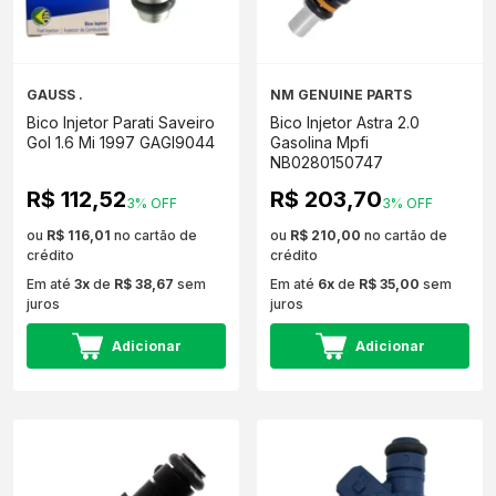
GAUSS .
NM GENUINE PARTS
Bico Injetor Parati Saveiro
Bico Injetor Astra 2.0
Gol 1.6 Mi 1997 GAGI9044
Gasolina Mpfi
NB0280150747
R$ 112,52
R$ 203,70
3% OFF
3% OFF
ou
R$ 116,01
no cartão de
ou
R$ 210,00
no cartão de
crédito
crédito
Em até
3x
de
R$ 38,67
sem
Em até
6x
de
R$ 35,00
sem
juros
juros
Adicionar
Adicionar