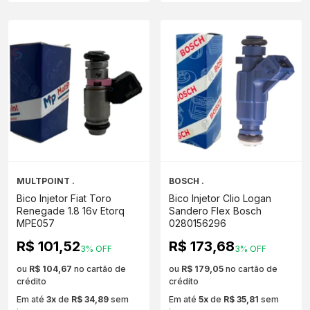
MULTPOINT .
BOSCH .
Bico Injetor Fiat Toro
Bico Injetor Clio Logan
Renegade 1.8 16v Etorq
Sandero Flex Bosch
MPE057
0280156296
R$ 101,52
R$ 173,68
3% OFF
3% OFF
ou
R$ 104,67
no cartão de
ou
R$ 179,05
no cartão de
crédito
crédito
Em até
3x
de
R$ 34,89
sem
Em até
5x
de
R$ 35,81
sem