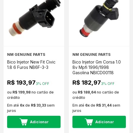
NM GENUINE PARTS
NM GENUINE PARTS
Bico Injetor New Fit Civic
Bico Injetor Gm Corsa 1.0
1.8 6 Furos NB6F-3-3
8v Mpfi 1996/1998
Gasolina NBICD00118
R$ 193,97
R$ 182,97
3% OFF
3% OFF
ou
R$ 199,98
no cartão de
ou
R$ 188,64
no cartão de
crédito
crédito
Em até
6x
de
R$ 33,33
sem
Em até
6x
de
R$ 31,44
sem
juros
juros
Adicionar
Adicionar