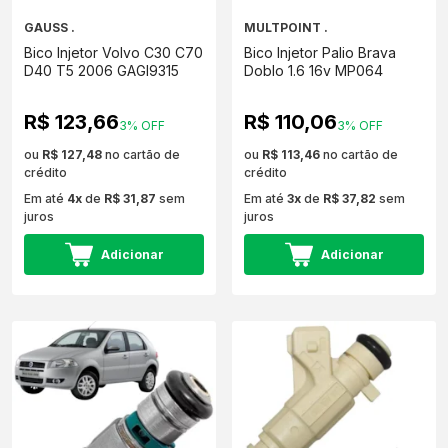
GAUSS .
MULTPOINT .
Bico Injetor Volvo C30 C70
Bico Injetor Palio Brava
D40 T5 2006 GAGI9315
Doblo 1.6 16v MP064
R$ 123,66
R$ 110,06
3% OFF
3% OFF
ou
R$ 127,48
no cartão de
ou
R$ 113,46
no cartão de
crédito
crédito
Em até
4x
de
R$ 31,87
sem
Em até
3x
de
R$ 37,82
sem
juros
juros
Adicionar
Adicionar