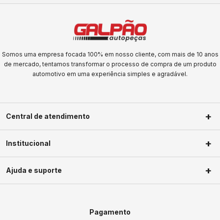
Somos uma empresa focada 100% em nosso cliente, com mais de 10 anos
de mercado, tentamos transformar o processo de compra de um produto
automotivo em uma experiência simples e agradável.
Central de atendimento
(11) 2623-1604
Institucional
(11) 2623-1604
Sobre nós
faleconosco@galpaoautopecas.com.br
Ajuda e suporte
Segunda a Sexta-Feira das 09h às
Privacidade
18h Sábados das 09h as 13h
Política de troca
Minha conta
Política de frete
Meus pedidos
Pagamento
Termos de uso
Central de ajuda