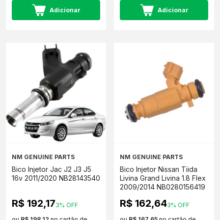
Adicionar
Adicionar
NM GENUINE PARTS
NM GENUINE PARTS
Bico Injetor Jac J2 J3 J5
Bico Injetor Nissan Tiida
16v 2011/2020 NB28143540
Livina Grand Livina 1.8 Flex
2009/2014 NB0280156419
R$ 192,17
R$ 162,64
3% OFF
3% OFF
ou
R$ 198,12
no cartão de
ou
R$ 167,65
no cartão de