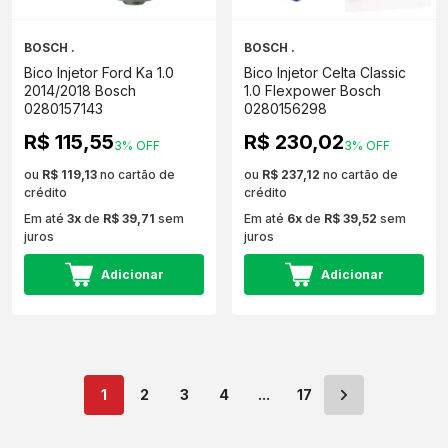
BOSCH .
BOSCH .
Bico Injetor Ford Ka 1.0
Bico Injetor Celta Classic
2014/2018 Bosch
1.0 Flexpower Bosch
0280157143
0280156298
R$ 115,55
R$ 230,02
3% OFF
3% OFF
ou
R$ 119,13
no cartão de
ou
R$ 237,12
no cartão de
crédito
crédito
Em até
3x
de
R$ 39,71
sem
Em até
6x
de
R$ 39,52
sem
juros
juros
Adicionar
Adicionar
1
2
3
4
...
17