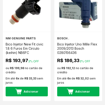
NM GENUINE PARTS
BOSCH .
Bico Injetor New Fit civic
Bico Injetor Uno Mille Flex
1.8 6 Furos Em Circulo
2009/2013 Bosch
(keihin) NB6FC
0280156436
R$ 193,97
R$ 186,33
3% OFF
3% OFF
ou
R$ 199,98
no cartão de
ou
R$ 192,12
no cartão de
crédito
crédito
Em até
6x
de
R$ 33,33
sem
Em até
6x
de
R$ 32,02
sem
juros
juros
Adicionar
Adicionar