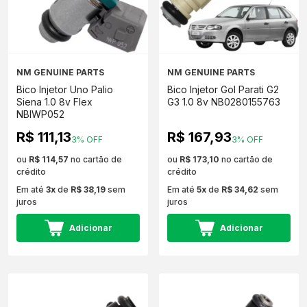
NM GENUINE PARTS
NM GENUINE PARTS
Bico Injetor Uno Palio
Bico Injetor Gol Parati G2
Siena 1.0 8v Flex
G3 1.0 8v NB0280155763
NBIWP052
R$ 111,13
R$ 167,93
3% OFF
3% OFF
ou
R$ 114,57
no cartão de
ou
R$ 173,10
no cartão de
crédito
crédito
Em até
3x
de
R$ 38,19
sem
Em até
5x
de
R$ 34,62
sem
juros
juros
Adicionar
Adicionar