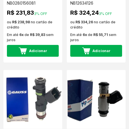
NB0280156081
NB12634126
R$ 231,83
R$ 324,24
3% OFF
3% OFF
ou
R$ 238,98
no cartão de
ou
R$ 334,26
no cartão de
crédito
crédito
Em até
6x
de
R$ 39,83
sem
Em até
6x
de
R$ 55,71
sem
juros
juros
Adicionar
Adicionar