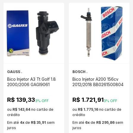
GAUSS .
BOSCH .
Bico Injetor A3 Tt Golf 1.8
Bico Injetor A200 156cv
2000/2006 GAGI9061
2012/2018 BB0261500804
R$ 139,33
R$ 1.721,91
3% OFF
3% OFF
ou
R$ 143,64
no cartão de
ou
R$ 1.775,16
no cartão de
crédito
crédito
Em até
4x
de
R$ 35,91
sem
Em até
6x
de
R$ 295,86
sem
juros
juros