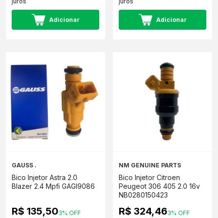
juros
juros
Adicionar
Adicionar
GAUSS .
NM GENUINE PARTS
Bico Injetor Astra 2.0
Bico Injetor Citroen
Blazer 2.4 Mpfi GAGI9086
Peugeot 306 405 2.0 16v
NB0280150423
R$ 135,50
R$ 324,46
3% OFF
3% OFF