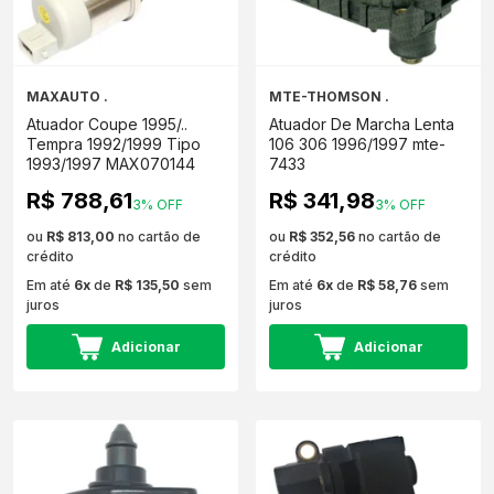
MAXAUTO .
MTE-THOMSON .
Atuador Coupe 1995/..
Atuador De Marcha Lenta
Tempra 1992/1999 Tipo
106 306 1996/1997 mte-
1993/1997 MAX070144
7433
R$ 788,61
R$ 341,98
3% OFF
3% OFF
ou
R$ 813,00
no cartão de
ou
R$ 352,56
no cartão de
crédito
crédito
Em até
6x
de
R$ 135,50
sem
Em até
6x
de
R$ 58,76
sem
juros
juros
Adicionar
Adicionar