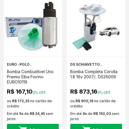
EURO -POLO .
DS SCHIAVETTO .
Bomba Combustível Uno
Bomba Completa Corolla
Premio Elba Fiorino
1.8 16v 2007/.. DS26006
EURO10119
R$ 167,10
R$ 873,16
3% OFF
3% OFF
ou
R$ 172,25
no cartão de
ou
R$ 900,18
no cartão de
crédito
crédito
Em até
5x
de
R$ 34,45
sem
Em até
6x
de
R$ 150,03
sem
juros
juros