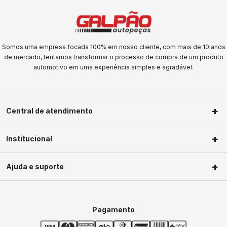
Somos uma empresa focada 100% em nosso cliente, com mais de 10 anos
de mercado, tentamos transformar o processo de compra de um produto
automotivo em uma experiência simples e agradável.
Central de atendimento
(11) 2623-1604
Institucional
(11) 2623-1604
Sobre nós
faleconosco@galpaoautopecas.com.br
Ajuda e suporte
Segunda a Sexta-Feira das 09h às
Privacidade
18h Sábados das 09h as 13h
Política de troca
Minha conta
Política de frete
Meus pedidos
Pagamento
Termos de uso
Central de ajuda
Dúvidas frequentes