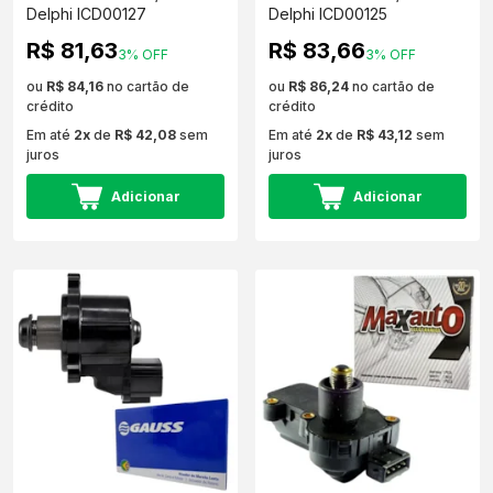
Delphi ICD00127
Delphi ICD00125
R$ 81,63
R$ 83,66
3% OFF
3% OFF
ou
R$ 84,16
no cartão de
ou
R$ 86,24
no cartão de
crédito
crédito
Em até
2x
de
R$ 42,08
sem
Em até
2x
de
R$ 43,12
sem
juros
juros
Adicionar
Adicionar