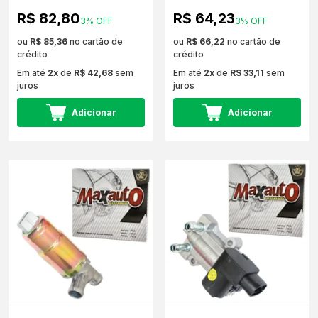
R$ 82,80
R$ 64,23
3% OFF
3% OFF
ou
R$ 85,36
no cartão de
ou
R$ 66,22
no cartão de
crédito
crédito
Em até
2x
de
R$ 42,68
sem
Em até
2x
de
R$ 33,11
sem
juros
juros
Adicionar
Adicionar