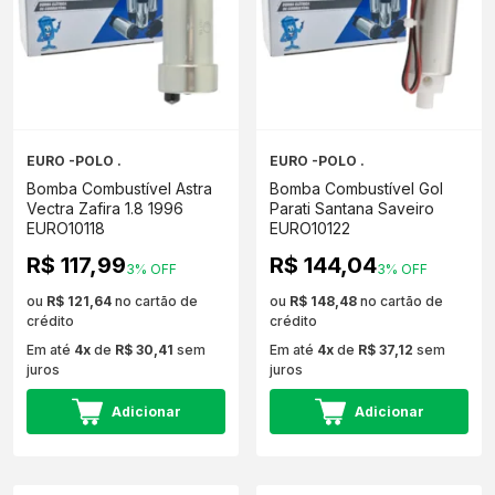
EURO -POLO .
EURO -POLO .
Bomba Combustível Astra
Bomba Combustível Gol
Vectra Zafira 1.8 1996
Parati Santana Saveiro
EURO10118
EURO10122
R$ 117,99
R$ 144,04
3% OFF
3% OFF
ou
R$ 121,64
no cartão de
ou
R$ 148,48
no cartão de
crédito
crédito
Em até
4x
de
R$ 30,41
sem
Em até
4x
de
R$ 37,12
sem
juros
juros
Adicionar
Adicionar