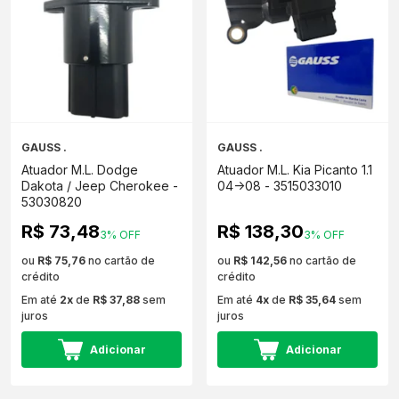
GAUSS .
GAUSS .
Atuador M.L. Dodge
Atuador M.L. Kia Picanto 1.1
Dakota / Jeep Cherokee -
04->08 - 3515033010
53030820
R$ 73,48
R$ 138,30
3% OFF
3% OFF
ou
R$ 75,76
no cartão de
ou
R$ 142,56
no cartão de
crédito
crédito
Em até
2x
de
R$ 37,88
sem
Em até
4x
de
R$ 35,64
sem
juros
juros
Adicionar
Adicionar