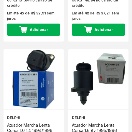
ou
R$ 131,64
no cartão de
ou
R$ 148,84
no cartão de
crédito
crédito
Em até
4x
de
R$ 32,91
sem
Em até
4x
de
R$ 37,21
sem
juros
juros
Adicionar
Adicionar
DELPHI
DELPHI
Atuador Marcha Lenta
Atuador Marcha Lenta
Corsa 1.0 1.4 1994/1996
Corsa 1.6 8v 1995/1996