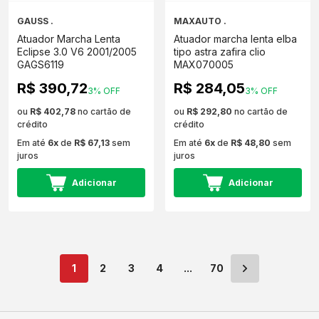
GAUSS .
MAXAUTO .
Atuador Marcha Lenta
Atuador marcha lenta elba
Eclipse 3.0 V6 2001/2005
tipo astra zafira clio
GAGS6119
MAX070005
R$ 390,72
R$ 284,05
3% OFF
3% OFF
ou
R$ 402,78
no cartão de
ou
R$ 292,80
no cartão de
crédito
crédito
Em até
6x
de
R$ 67,13
sem
Em até
6x
de
R$ 48,80
sem
juros
juros
Adicionar
Adicionar
1
2
3
4
...
70