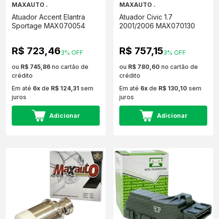
MAXAUTO .
MAXAUTO .
Atuador Accent Elantra
Atuador Civic 1.7
Sportage MAX070054
2001/2006 MAX070130
R$ 723,46
R$ 757,15
3% OFF
3% OFF
ou
R$ 745,86
no cartão de
ou
R$ 780,60
no cartão de
crédito
crédito
Em até
6x
de
R$ 124,31
sem
Em até
6x
de
R$ 130,10
sem
juros
juros
Adicionar
Adicionar