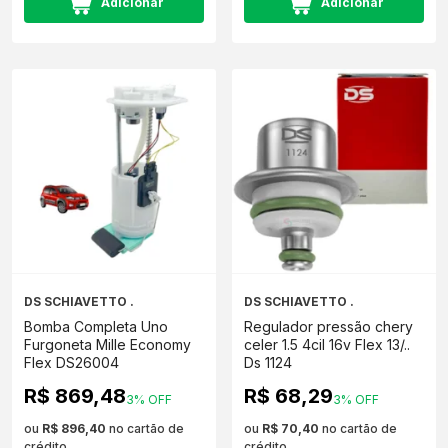
Adicionar
Adicionar
DS SCHIAVETTO .
DS SCHIAVETTO .
Bomba Completa Uno
Regulador pressão chery
Furgoneta Mille Economy
celer 1.5 4cil 16v Flex 13/..
Flex DS26004
Ds 1124
R$ 869,48
R$ 68,29
3% OFF
3% OFF
ou
R$ 896,40
no cartão de
ou
R$ 70,40
no cartão de
crédito
crédito