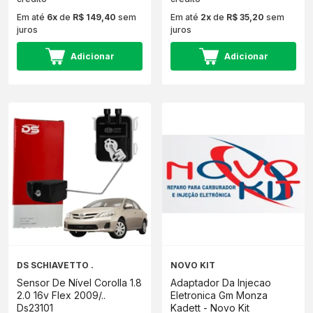
Em até
6x
de
R$ 149,40
sem
Em até
2x
de
R$ 35,20
sem
juros
juros
Adicionar
Adicionar
DS SCHIAVETTO .
NOVO KIT
Sensor De Nível Corolla 1.8
Adaptador Da Injecao
2.0 16v Flex 2009/..
Eletronica Gm Monza
Ds23101
Kadett - Novo Kit