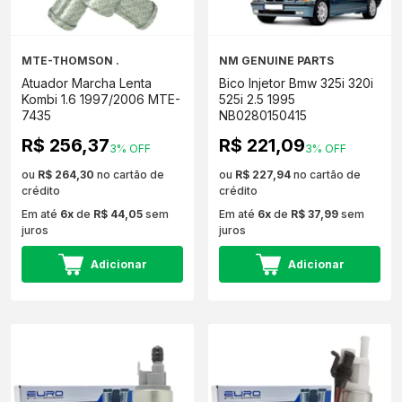
MTE-THOMSON .
NM GENUINE PARTS
Atuador Marcha Lenta
Bico Injetor Bmw 325i 320i
Kombi 1.6 1997/2006 MTE-
525i 2.5 1995
7435
NB0280150415
R$ 256,37
R$ 221,09
3% OFF
3% OFF
ou
R$ 264,30
no cartão de
ou
R$ 227,94
no cartão de
crédito
crédito
Em até
6x
de
R$ 44,05
sem
Em até
6x
de
R$ 37,99
sem
juros
juros
Adicionar
Adicionar